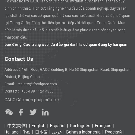
Tổ chức hỗ trợ GACC là tổ chức dịch vụ kỹ thuật được thành lập theo quy
định chính thức. Tích cực lắng nghe nhu cầu của doanh nghiệp, duy trì liên
lạc chặt chẽ với các cơ quan quản lý của các nước xuất khẩu và đại sứ quán
tại Trung Quốc, đồng thời liên lạc trực tiếp với Hải quan Trung Quốc. Mục
đích là xây dựng cầu nối giao tiếp hiệu quả và phục vụ các công ty thương
mại toàn cầu.
báo động! Các trang web lừa đảo giả danh là cơ quan đăng ký hải quan
Contact Us
Address：16th Floor, GACC Building B, No.63 Shijingshan Road, Shijingshan
District, Beijing China
Email：registry@foodgacc.com
Contact：+86-189 1124 4880
GACC Các biện pháp cứu trợ
中文(简体)
English
Español
Português
Français
Italiano
ไทย
日本語
عربي
Bahasa Indonesia
Ρусский