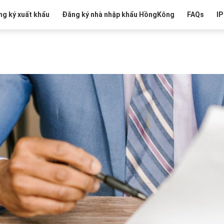
g ký xuất khẩu
Đăng ký nhà nhập khẩu HồngKông
FAQs
IP