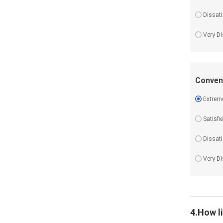
Dissati
Very Di
Conven
Extreme
Satisfi
Dissati
Very Di
4.How li