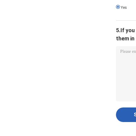
Yes
5.If yo
them in