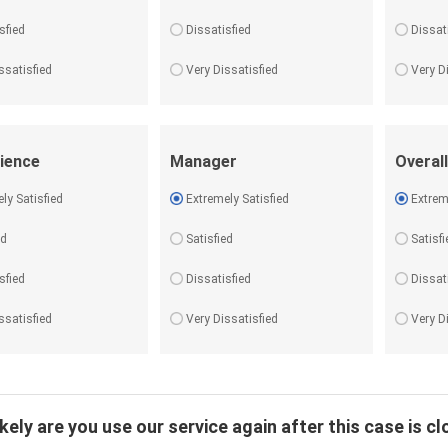
sfied
Dissatisfied
Dissat
ssatisfied
Very Dissatisfied
Very D
ience
Manager
Overall
ly Satisfied
Extremely Satisfied
Extrem
ed
Satisfied
Satisfi
sfied
Dissatisfied
Dissat
ssatisfied
Very Dissatisfied
Very D
kely are you use our service again after this case is c