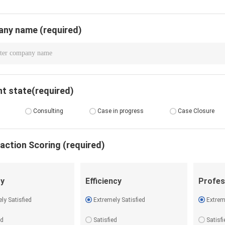
ny name (required)
nt state(required)
Consulting
Case in progress
Case Closure
faction Scoring (required)
ty
Efficiency
Profes
ly Satisfied
Extremely Satisfied
Extrem
ed
Satisfied
Satisfi