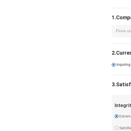
1.Compa
2.Curre
Inquiring
3.Satis
Integri
Extreme
Satisfi