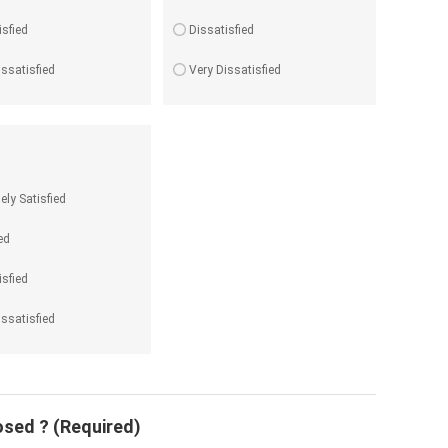
isfied
Dissatisfied
issatisfied
Very Dissatisfied
ely Satisfied
ed
isfied
issatisfied
losed ? (Required)