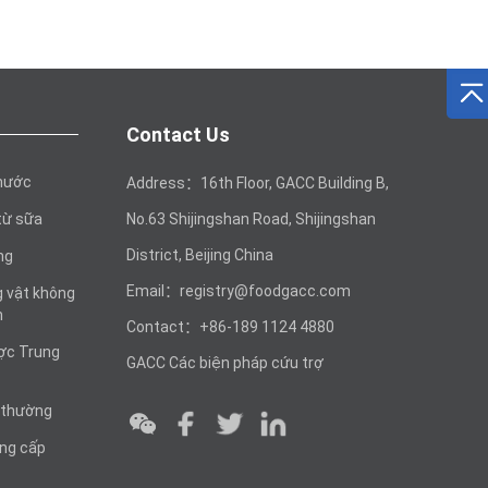
Contact Us
 nước
Address：16th Floor, GACC Building B,
từ sữa
No.63 Shijingshan Road, Shijingshan
District, Beijing China
ng
Email：registry@foodgacc.com
 vật không
m
Contact：+86-189 1124 4880
ợc Trung
GACC Các biện pháp cứu trợ
 thường
ng cấp