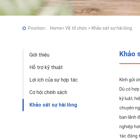
Position：
Home
>
Về tổ chức
>
Khảo sát sự hài lòng
Khảo s
Giới thiệu
Hỗ trợ kỹ thuật
Lợi ích của sự hợp tác
Kính gửi ứ
Dù có hợp 
Cơ hội chính sách
kỷ luật, h
Khảo sát sự hài lòng
chuyên ngh
ban lãnh đ
nghiệp hơ
tác động t