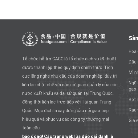
Sản
Hoa
Tổ chức hỗ trợ GACC là tổ chức dịch vụ kỹ thuật
Dầu 
được thành lập theo quy định chính thức. Tích
Mì n
cực lắng nghe nhu cầu của doanh nghiệp, duy trì
Ngũ 
liên lạc chặt chẽ với các cơ quan quản lý của các
gạo
nước xuất khẩu và đại sứ quán tại Trung Quốc,
Bột 
đồng thời liên lạc trực tiếp với Hải quan Trung
Rau 
Quốc. Mục đích là xây dựng cầu nối giao tiếp
hiệu quả và phục vụ các công ty thương mại
Gia v
toàn cầu.
báo động! Các trang web lừa đảo giả danh là