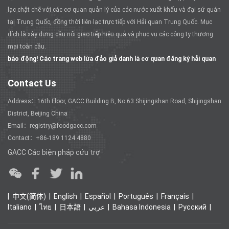
lạc chặt chẽ với các cơ quan quản lý của các nước xuất khẩu và đại sứ quán
tại Trung Quốc, đồng thời liên lạc trực tiếp với Hải quan Trung Quốc. Mục
đích là xây dựng cầu nối giao tiếp hiệu quả và phục vụ các công ty thương
mại toàn cầu.
báo động! Các trang web lừa đảo giả danh là cơ quan đăng ký hải quan
Contact Us
Address：16th Floor, GACC Building B, No.63 Shijingshan Road, Shijingshan
District, Beijing China
Email：registry@foodgacc.com
Contact：+86-189 1124 4880
GACC Các biện pháp cứu trợ
中文(简体)
English
Español
Português
Français
Italiano
ไทย
日本語
عربي
Bahasa Indonesia
Ρусский