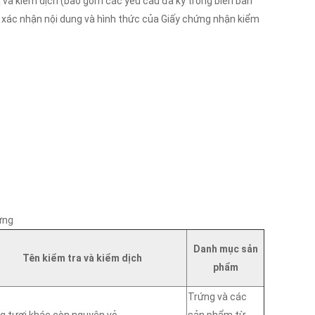
a và kiểm dịch (bao gồm các yêu cầu đã ký trong biên bản
i xác nhận nội dung và hình thức của Giấy chứng nhận kiểm
ứng
Danh mục sản
Tên kiểm tra và kiểm dịch
phẩm
Trứng và các
g tươi khác còn nguyên vỏ
sản phẩm từ