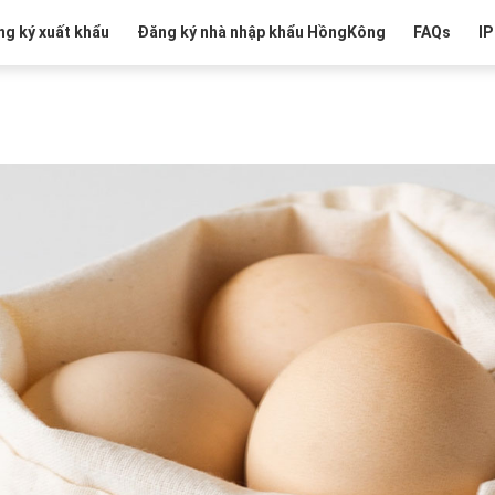
g ký xuất khẩu
Đăng ký nhà nhập khẩu HồngKông
FAQs
IP