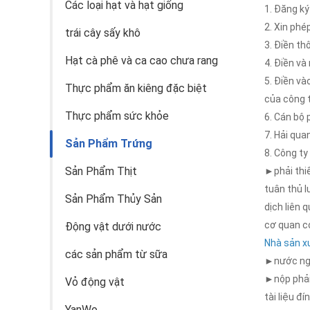
Các loại hạt và hạt giống
1. Đăng ký
2. Xin phé
trái cây sấy khô
3. Điền th
Hạt cà phê và ca cao chưa rang
4. Điền và 
5. Điền và
Thực phẩm ăn kiêng đặc biệt
của công 
Thực phẩm sức khỏe
6. Cán bộ 
7. Hải qu
Sản Phẩm Trứng
8. Công t
Sản Phẩm Thịt
►phải thi
tuân thủ l
Sản Phẩm Thủy Sản
dịch liên 
cơ quan c
Động vật dưới nước
Nhà sản x
các sản phẩm từ sữa
►nước ngoà
►nộp phải 
Vỏ động vật
tài liệu đ
YanWo