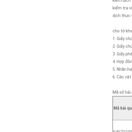
kiểm dịch.
kiểm tra v
dịch thực 
cho tờ kha
1. Giấy ch
2. Giấy ch
3. Giấy ph
4. Hợp đồn
5. Nhãn h
6. Các vật
Mã số hải 
Mã hải q
04072100