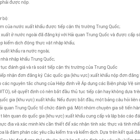
phải được nộp.
ơ bộ:
ẩm của nước xuất khẩu được tiếp cận thị trường Trung Quốc;
 xuất ở nước ngoài đã đăng ký với Hải quan Trung Quốc và được cấp số
ép kiểm dịch động thực vật nhập khẩu;
 xuất khẩu ra nước ngoài;
ý nhà nhập khẩu Trung Quốc;
ục đánh giá và rà soát tiếp cận thị trường của Trung Quốc
tiếp nhận đơn đăng ký. Các quốc gia (khu vực) xuất khẩu nộp đơn đăng
o các nguyên tắc chung của Hiệp định về Áp dụng các Biện pháp Vệ s
WTO), sẽ quyết định có nên bắt đầu thủ tục tiếp cận hay không dựa trên
uốc gia (khu vực) xuất khẩu. Nếu được bắt đầu, một bảng câu hỏi liên 
ải quan Trung Quốc tổ chức đánh giá. Một nhóm chuyên gia sẽ tiến hành
ật liên quan do quốc gia (khu vực) xuất khẩu cung cấp và lập báo cáo đ
hực địa và xác minh khi cần thiết để xác nhận tính xác thực và tính nhấ
a là đàm phán các yêu cầu kiểm tra và kiểm dịch. Dựa trên kết quả đá