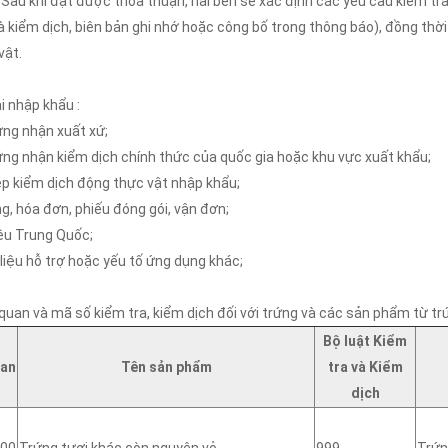
 Sau khi đạt được thỏa thuận, hai bên sẽ xác định các yêu cầu kiểm tr
à kiểm dịch, biên bản ghi nhớ hoặc công bố trong thông báo), đồng thờ
vật.
i nhập khẩu :
ứng nhận xuất xứ;
ứng nhận kiểm dịch chính thức của quốc gia hoặc khu vực xuất khẩu;
ép kiểm dịch động thực vật nhập khẩu;
g, hóa đơn, phiếu đóng gói, vận đơn;
iệu Trung Quốc;
 liệu hỗ trợ hoặc yếu tố ứng dụng khác;
quan và mã số kiểm tra, kiểm dịch đối với trứng và các sản phẩm từ tr
Bộ luật Kiểm
uan
Tên sản phẩm
tra và Kiểm
dịch
00
Trứng tươi khác còn nguyên vỏ
999
Trứn