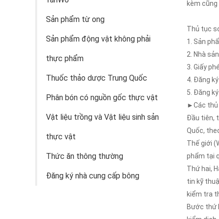
kèm cũng 
Sản phẩm từ ong
Thủ tục s
Sản phẩm động vật không phải
1. Sản ph
2. Nhà sản
thực phẩm
3. Giấy ph
Thuốc thảo dược Trung Quốc
4. Đăng ký
5. Đăng k
Phân bón có nguồn gốc thực vật
►Các thủ t
Vật liệu trồng và Vật liệu sinh sản
Đầu tiên, 
Quốc, the
thực vật
Thế giới (
Thức ăn thông thường
phẩm tại q
Thứ hai, H
Đăng ký nhà cung cấp bông
tin kỹ thu
kiểm tra t
Bước thứ b