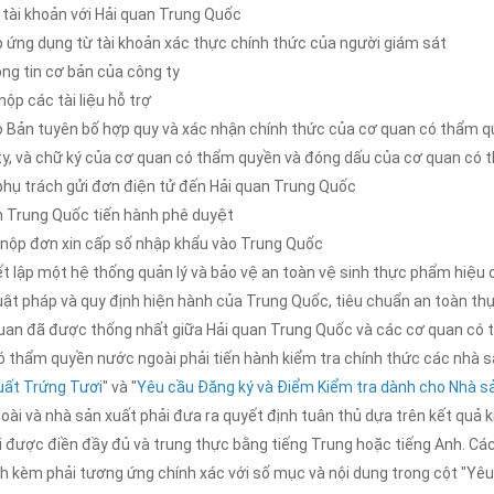
 tài khoản với Hải quan Trung Quốc
p ứng dụng từ tài khoản xác thực chính thức của người giám sát
ông tin cơ bản của công ty
nộp các tài liệu hỗ trợ
o Bản tuyên bố hợp quy và xác nhận chính thức của cơ quan có thẩm qu
ty, và chữ ký của cơ quan có thẩm quyền và đóng dấu của cơ quan có 
phụ trách gửi đơn điện tử đến Hải quan Trung Quốc
an Trung Quốc tiến hành phê duyệt
y nộp đơn xin cấp số nhập khẩu vào Trung Quốc
ết lập một hệ thống quản lý và bảo vệ an toàn vệ sinh thực phẩm hi
uật pháp và quy định hiện hành của Trung Quốc, tiêu chuẩn an toàn th
quan đã được thống nhất giữa Hải quan Trung Quốc và các cơ quan có t
ó thẩm quyền nước ngoài phải tiến hành kiểm tra chính thức các nhà s
uất Trứng Tươi
" và "
Yêu cầu Đăng ký và Điểm Kiểm tra dành cho Nhà 
i và nhà sản xuất phải đưa ra quyết định tuân thủ dựa trên kết quả ki
được điền đầy đủ và trung thực bằng tiếng Trung hoặc tiếng Anh. Các 
ính kèm phải tương ứng chính xác với số mục và nội dung trong cột "Yêu 