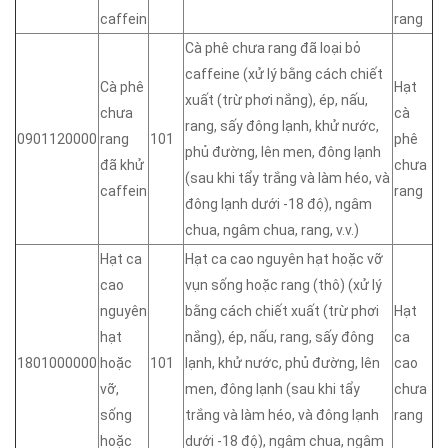
caffein
rang
Cà phê chưa rang đã loại bỏ
caffeine (xử lý bằng cách chiết
Cà phê
Hạt
xuất (trừ phơi nắng), ép, nấu,
chưa
cà
rang, sấy đông lạnh, khử nước,
0901120000
rang
101
phê
phủ đường, lên men, đông lạnh
đã khử
chưa
(sau khi tẩy trắng và làm héo, và
caffein
rang
đông lạnh dưới -18 độ), ngâm
chua, ngâm chua, rang, v.v.)
Hạt ca
Hạt ca cao nguyên hạt hoặc vỡ
cao
vụn sống hoặc rang (thô) (xử lý
nguyên
bằng cách chiết xuất (trừ phơi
Hạt
hạt
nắng), ép, nấu, rang, sấy đông
ca
1801000000
hoặc
101
lạnh, khử nước, phủ đường, lên
cao
vỡ,
men, đông lạnh (sau khi tẩy
chưa
sống
trắng và làm héo, và đông lạnh
rang
hoặc
dưới -18 độ), ngâm chua, ngâm