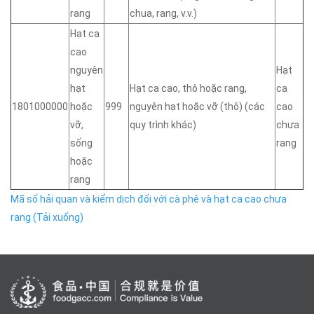
rang
chua, rang, v.v.)
Hạt ca
cao
nguyên
Hạt
hạt
Hạt ca cao, thô hoặc rang,
ca
1801000000
hoặc
999
nguyên hạt hoặc vỡ (thô) (các
cao
vỡ,
quy trình khác)
chưa
sống
rang
hoặc
rang
Mã số hải quan và kiểm dịch đối với cà phê và hạt ca cao chưa
rang (Tải xuống)