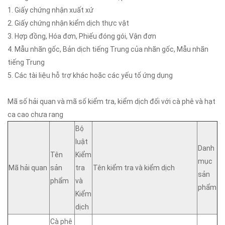
1. Giấy chứng nhận xuất xứ
2. Giấy chứng nhận kiểm dịch thực vật
3. Hợp đồng, Hóa đơn, Phiếu đóng gói, Vận đơn
4. Mẫu nhãn gốc, Bản dịch tiếng Trung của nhãn gốc, Mẫu nhãn
tiếng Trung
5. Các tài liệu hỗ trợ khác hoặc các yếu tố ứng dụng
Mã số hải quan và mã số kiểm tra, kiểm dịch đối với cà phê và hạt
ca cao chưa rang
Bộ
luật
Danh
Tên
Kiểm
mục
Mã hải quan
sản
tra
Tên kiểm tra và kiểm dịch
sản
phẩm
và
phẩm
Kiểm
dịch
Cà phê