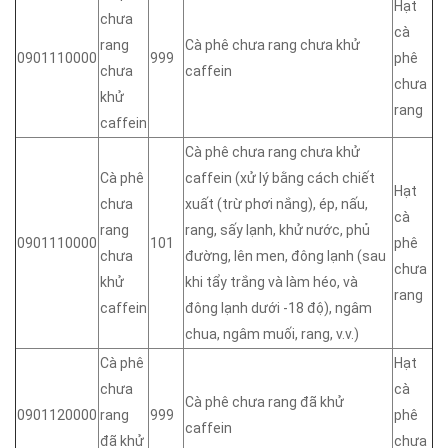
Hạt
chưa
cà
rang
Cà phê chưa rang chưa khử
0901110000
999
phê
chưa
caffein
chưa
khử
rang
caffein
Cà phê chưa rang chưa khử
Cà phê
caffein (xử lý bằng cách chiết
Hạt
chưa
xuất (trừ phơi nắng), ép, nấu,
cà
rang
rang, sấy lạnh, khử nước, phủ
0901110000
101
phê
chưa
đường, lên men, đông lạnh (sau
chưa
khử
khi tẩy trắng và làm héo, và
rang
caffein
đông lạnh dưới -18 độ), ngâm
chua, ngâm muối, rang, v.v.)
Cà phê
Hạt
chưa
cà
Cà phê chưa rang đã khử
0901120000
rang
999
phê
caffein
đã khử
chưa