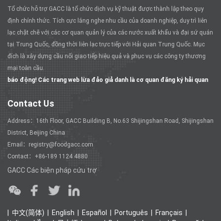
Tổ chức hỗ trợ GACC là tổ chức dịch vụ kỹ thuật được thành lập theo quy
định chính thức. Tích cực lắng nghe nhu cầu của doanh nghiệp, duy trì liên
lạc chặt chẽ với các cơ quan quản lý của các nước xuất khẩu và đại sứ quán
tại Trung Quốc, đồng thời liên lạc trực tiếp với Hải quan Trung Quốc. Mục
đích là xây dựng cầu nối giao tiếp hiệu quả và phục vụ các công ty thương
mại toàn cầu.
báo động! Các trang web lừa đảo giả danh là cơ quan đăng ký hải quan
Contact Us
Address：16th Floor, GACC Building B, No.63 Shijingshan Road, Shijingshan
District, Beijing China
Email：registry@foodgacc.com
Contact：+86-189 1124 4880
GACC Các biện pháp cứu trợ
中文(简体)
English
Español
Português
Français