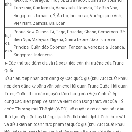
Mexico, Nicaragua, Thụy Sĩ, El Salvador, Quần đảo Solomon,
phê
Tanzania, Guatemala, Venezuela, Uganda, Tây Ban Nha,
Singapore, Jamaica, Ý, Ấn Độ, Indonesia, Vương quốc Anh,
Việt Nam, Zambia, Đài Loan
Papua New Guinea, Bỉ, Togo, Ecuador, Ghana, Cameroon, Bờ
hạt
Biển Ngà, Malaysia, Nigeria, Sierra Leone, Sao Tome và
ca
Principe, Quần đảo Solomon, Tanzania, Venezuela, Uganda,
cao
Singapore, Indonesia
►Các thủ tục đánh giá và rà soát tiếp cận thị trường của Trung
Quốc
Đầu tiên, tiếp nhận đơn đăng ký. Các quốc gia (khu vực) xuất khẩu
nộp đơn đăng ký bằng văn bản cho Hải quan Trung Quốc. Hải quan
Trung Quốc, theo các nguyên tắc chung của Hiệp định về Áp
dụng các Biện pháp Vệ sinh và Kiểm dịch Động thực vật của Tổ
chức Thương mại Thế giới (WTO), sẽ quyết định có nên bắt đầu
thủ tục tiếp cận hay không dựa trên tình hình dịch bệnh thực vật
và điều kiện an toàn thực phẩm tại quốc gia (khu vực) xuất khẩu .