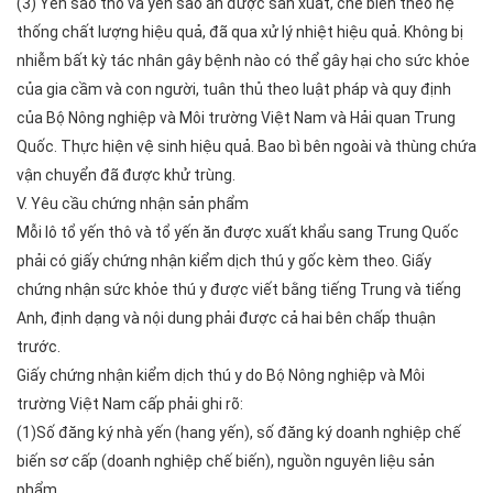
(3) Yến sào thô và yến sào ăn được sản xuất, chế biến theo hệ
thống chất lượng hiệu quả, đã qua xử lý nhiệt hiệu quả. Không bị
nhiễm bất kỳ tác nhân gây bệnh nào có thể gây hại cho sức khỏe
của gia cầm và con người, tuân thủ theo luật pháp và quy định
của Bộ Nông nghiệp và Môi trường Việt Nam và Hải quan Trung
Quốc. Thực hiện vệ sinh hiệu quả. Bao bì bên ngoài và thùng chứa
vận chuyển đã được khử trùng.
V. Yêu cầu chứng nhận sản phẩm
Mỗi lô tổ yến thô và tổ yến ăn được xuất khẩu sang Trung Quốc
phải có giấy chứng nhận kiểm dịch thú y gốc kèm theo. Giấy
chứng nhận sức khỏe thú y được viết bằng tiếng Trung và tiếng
Anh, định dạng và nội dung phải được cả hai bên chấp thuận
trước.
Giấy chứng nhận kiểm dịch thú y do Bộ Nông nghiệp và Môi
trường Việt Nam cấp phải ghi rõ:
(1)Số đăng ký nhà yến (hang yến), số đăng ký doanh nghiệp chế
biến sơ cấp (doanh nghiệp chế biến), nguồn nguyên liệu sản
phẩm.