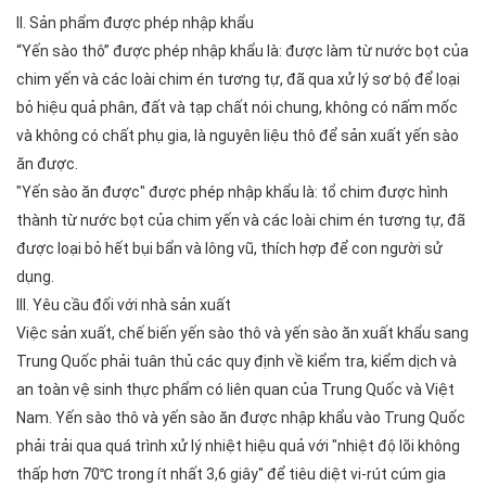
II. Sản phẩm được phép nhập khẩu
“Yến sào thô” được phép nhập khẩu là: được làm từ nước bọt của
chim yến và các loài chim én tương tự, đã qua xử lý sơ bộ để loại
bỏ hiệu quả phân, đất và tạp chất nói chung, không có nấm mốc
và không có chất phụ gia, là nguyên liệu thô để sản xuất yến sào
ăn được.
"Yến sào ăn được" được phép nhập khẩu là: tổ chim được hình
thành từ nước bọt của chim yến và các loài chim én tương tự, đã
được loại bỏ hết bụi bẩn và lông vũ, thích hợp để con người sử
dụng.
III. Yêu cầu đối với nhà sản xuất
Việc sản xuất, chế biến yến sào thô và yến sào ăn xuất khẩu sang
Trung Quốc phải tuân thủ các quy định về kiểm tra, kiểm dịch và
an toàn vệ sinh thực phẩm có liên quan của Trung Quốc và Việt
Nam. Yến sào thô và yến sào ăn được nhập khẩu vào Trung Quốc
phải trải qua quá trình xử lý nhiệt hiệu quả với "nhiệt độ lõi không
thấp hơn 70℃ trong ít nhất 3,6 giây" để tiêu diệt vi-rút cúm gia