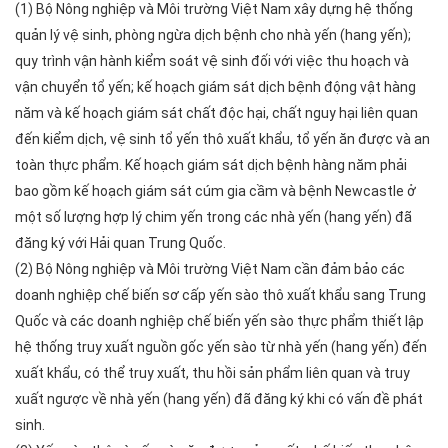
(1) Bộ Nông nghiệp và Môi trường Việt Nam xây dựng hệ thống
quản lý vệ sinh, phòng ngừa dịch bệnh cho nhà yến (hang yến);
quy trình vận hành kiểm soát vệ sinh đối với việc thu hoạch và
vận chuyển tổ yến; kế hoạch giám sát dịch bệnh động vật hàng
năm và kế hoạch giám sát chất độc hại, chất nguy hại liên quan
đến kiểm dịch, vệ sinh tổ yến thô xuất khẩu, tổ yến ăn được và an
toàn thực phẩm. Kế hoạch giám sát dịch bệnh hàng năm phải
bao gồm kế hoạch giám sát cúm gia cầm và bệnh Newcastle ở
một số lượng hợp lý chim yến trong các nhà yến (hang yến) đã
đăng ký với Hải quan Trung Quốc.
(2) Bộ Nông nghiệp và Môi trường Việt Nam cần đảm bảo các
doanh nghiệp chế biến sơ cấp yến sào thô xuất khẩu sang Trung
Quốc và các doanh nghiệp chế biến yến sào thực phẩm thiết lập
hệ thống truy xuất nguồn gốc yến sào từ nhà yến (hang yến) đến
xuất khẩu, có thể truy xuất, thu hồi sản phẩm liên quan và truy
xuất ngược về nhà yến (hang yến) đã đăng ký khi có vấn đề phát
sinh.