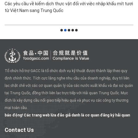
Các yêu cầu về kiểm dịch thực vật đối với việc nhập khẩu mít tươi
từ Việt Nam sang Trung Quốc
Tổ chức hỗ trợ GACC là tổ chức dịch vụ kỹ thuật được thành lập theo quy
định chính thức. Tích cực lắng nghe nhu cầu của doanh nghiệp, duy trì liên
lạc chặt chẽ với các cơ quan quản lý của các nước xuất khẩu và đại sứ quán
tại Trung Quốc, đồng thời liên lạc trực tiếp với Hải quan Trung Quốc. Mục
đích là xây dựng cầu nối giao tiếp hiệu quả và phục vụ các công ty thương
mại toàn cầu.
báo động! Các trang web lừa đảo giả danh là cơ quan đăng ký hải quan
Contact Us