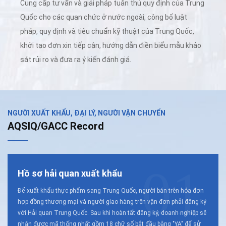
Cung cấp tư vấn và giải pháp tuân thủ quy định của Trung
Quốc cho các quan chức ở nước ngoài, công bố luật
pháp, quy định và tiêu chuẩn kỹ thuật của Trung Quốc,
khởi tạo đơn xin tiếp cận, hướng dẫn điền biểu mẫu khảo
sát rủi ro và đưa ra ý kiến ​​đánh giá.
NGƯỜI XUẤT KHẨU, ĐẠI LÝ, NGƯỜI VẬN CHUYỂN
AQSIQ/GACC Record
01
Hồ sơ hải quan xuất khẩu
Để xuất khẩu thực phẩm sang Trung Quốc, người bán trên hóa đơn
hợp đồng thương mại và người giao hàng trên vận đơn phải đăng ký
với Hải quan Trung Quốc. Sau khi hoàn tất đăng ký, doanh nghiệp sẽ
nhận được mã thống nhất gồm 18 chữ số bắt đầu bằng "YA" để sử