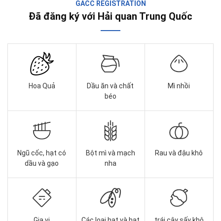
GACC REGISTRATION
Đã đăng ký với Hải quan Trung Quốc
Hoa Quả
Dầu ăn và chất
Mì nhồi
béo
Ngũ cốc, hạt có
Bột mì và mạch
Rau và đậu khô
dầu và gạo
nha
Gia vị
Các loại hạt và hạt
trái cây sấy khô