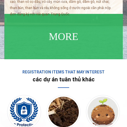
cao, than vỏ cọ dầu, vỏ cây, mùn cưa, dăm gỗ, dăm gỗ, nút chai,
than bùn, than bùn và rêu không sống ở nước ngoài cần phải nộp
đơn đăng ký với Hải quan Trung Quốc.
MORE
REGISTRATION ITEMS THAT MAY INTEREST
các dự án tuân thủ khác