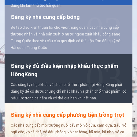
dụng khi làm thủ tục hải quan.
02
Đăng ký nhà cung cấp bông
Để tạo điều kiện thuận lợi cho việc thông quan, các nhà cung cấp,
thương nhân và nhà sản xuất ở nước ngoài xuất khẩu bông sang
Trung Quốc theo yêu cầu của quy định có thể nộp đơn đăng ký với
Hải quan Trung Quốc.
03
Đăng ký đủ điều kiện nhập khẩu thực phẩm
HồngKông
Các công ty nhập khẩu và phân phối thực phẩm tại Hồng Kông phải
đăng ký để có được chứng chỉ nhập khẩu và phân phối thực phẩm, có
hiệu lực trong ba năm và có thể gia hạn khi hết hạn.
04
Đăng ký nhà cung cấp phương tiện trồng trọt
Các nhà cung cấp môi trường nuôi cấy mô, vỏ dừa, cám dừa, trấu, vỏ
ngũ cốc, vỏ cà phê, vỏ đậu phộng, vỏ hạt bông, bã mía, bã nho, vỏ ca